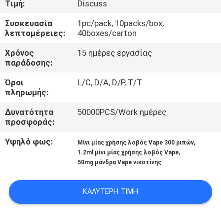
Τιμή:
Discuss
ΠΟΙΟΤΙΚΌΣ
Συσκευασία
1pc/pack, 10packs/box,
λεπτομέρειες:
40boxes/carton
ΈΛΕΓΧΟΣ
Χρόνος
15 ημέρες εργασίας
παράδοσης:
ΖΗΤΉΣΤΕ
Όροι
L/C, D/A, D/P, T/T
ΈΝΑ
πληρωμής:
ΑΠΌΣΠΑΣΜΑ
Δυνατότητα
50000PCS/Work ημέρες
προσφοράς:
SITEMAP
Υψηλό φως:
,
Μίνι μίας χρήσης λοβός Vape 300 ριπών
,
1.2ml μίνι μίας χρήσης λοβός Vape
50mg μάνδρα Vape νικοτίνης
PRIVACY
POLICY
ΚΑΛΎΤΕΡΗ ΤΙΜΉ