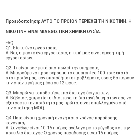
Προειδοποίηση: ΑΥΤΟ ΤΟ ΠΡΟΪΟΝ ΠΕΡΙΕΧΕΙ ΤΗ ΝΙΚΟΤΙΝΗ. Η
ΝΙΚΟΤΙΝΗ ΕΙΝΑΙ ΜΙΑ ΕΘΙΣΤΙΚΗ ΧΗΜΙΚΗ ΟΥΣΊΑ.
FAQ
Q1: Είστε ένα εργοστάσιο;
Α: Ναι, είμαστε ένα εργοστάσιο, η τιμή μας είναι άμεση τιμή
εργοστασίων.
Q2: Τι είναι σας μετά από-πωλεί την υπηρεσία;
Α: Μπορούμε να προσφέρουμε το guuarantee 100 τοις εκατό
στο προϊόν μας, εάν οποιαδήποτε προβλήματα, εσείς θα πάρουν
την απάντησή μας μέσα σε 12 ώρες.
Q3: Μπορώ να τοποθετήσω μια διαταγή δειγμάτων;
Α: Βέβαιος, χαιρετίστε ιδιαίτερα τη διαταγή δειγμάτων σας να
εξετάσετε την ποιότητά μας πρώτα. είναι απαλλαγμένο από
την απαίτηση MOQ.
Q4: Ποια είναι η χρονική ανοχή και ο χρόνος παράδοσης
κανονικά;
Α: Συνήθως είναι 10-15 ημέρες ανάλογα με το μέγεθος και την
ποικιλία διαταγής Ο χρόνος παράδοσης είναι 15 ημέρες.