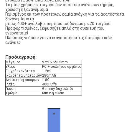
Ενσωματωμένη μπαταρία 280mAh
Το μίας χρήσης ε-τσιγάρο δεν απαιτεί κανένα συντήρηση,
χρέωση ή ξαναγέμισμα
Γεμισμένος εκ των προτέρων, καμία ανάγκη για τα ακατάστατα
ξαναγεμίσματα
ριπές 400+ ανά λοβό, περίπου ισοδύναμο με 20 τσιγάρα.
Προφορτισμένος, ξεφυσήξτε απλά στη συσκευή που
ενεργοποιεί
Πλούσιες γεύσεις για να ικανοποιήσει τις διαφορετικές
ανάγκες
Προδιαγραφή:
Μέγεθος
97*15.6*6.5mm
Υλικό
PC + σωλήνας αργιλίου
Ε-υγρή ικανότητα
1.2ml
Ικανότητα μπαταριών
280mAh
Αντίσταση σπειρών
1.8Ω
Ριπές
400Puffs
Γεύση
Gummy δαχτυλίδι
Χρώμα
Μπλε ή cOem