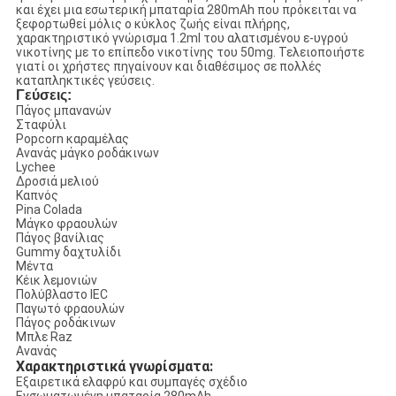
και έχει μια εσωτερική μπαταρία 280mAh που πρόκειται να
ξεφορτωθεί μόλις ο κύκλος ζωής είναι πλήρης,
χαρακτηριστικό γνώρισμα 1.2ml του αλατισμένου ε-υγρού
νικοτίνης με το επίπεδο νικοτίνης του 50mg. Τελειοποιήστε
γιατί οι χρήστες πηγαίνουν και διαθέσιμος σε πολλές
καταπληκτικές γεύσεις.
Γεύσεις:
Πάγος μπανανών
Σταφύλι
Popcorn καραμέλας
Ανανάς μάγκο ροδάκινων
Lychee
Δροσιά μελιού
Καπνός
Pina Colada
Μάγκο φραουλών
Πάγος βανίλιας
Gummy δαχτυλίδι
Μέντα
Κέικ λεμονιών
Πολύβλαστο IEC
Παγωτό φραουλών
Πάγος ροδάκινων
Μπλε Raz
Ανανάς
Χαρακτηριστικά γνωρίσματα:
Εξαιρετικά ελαφρύ και συμπαγές σχέδιο