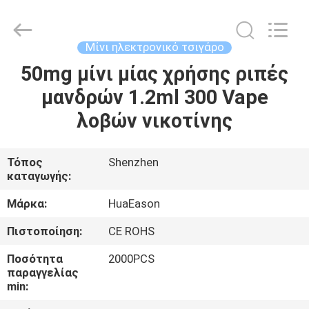
Technology
Co.,
Ltd..
All
Rights
Μίνι ηλεκτρονικό τσιγάρο
Reserved.
Developed
by
50mg μίνι μίας χρήσης ριπές
ΣΠΊΤΙ
ECER
μανδρών 1.2ml 300 Vape
ΠΡΟΪΌΝΤΑ
λοβών νικοτίνης
ΒΊΝΤΕΟ
Τόπος
Shenzhen
καταγωγής:
ΠΕΡΊΠΟΥ
Μάρκα:
HuaEason
ΕΜΕΊΣ
Πιστοποίηση:
CE ROHS
Ποσότητα
2000PCS
ΓΎΡΟΣ
παραγγελίας
min:
ΕΡΓΟΣΤΑΣΊΩΝ