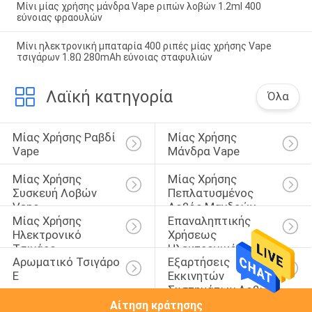
Μίνι μίας χρήσης μάνδρα Vape ριπών λοβών 1.2ml 400
εύνοιας φραουλών
Μίνι ηλεκτρονική μπαταρία 400 ριπές μίας χρήσης Vape
τσιγάρων 1.8Ω 280mAh εύνοιας σταφυλιών
Λαϊκή κατηγορία
Όλα
Μίας Χρήσης Ραβδί 
Μίας Χρήσης 
Vape
Μάνδρα Vape
Μίας Χρήσης 
Μίας Χρήσης 
Συσκευή Λοβών 
Πεπλατυσμένος 
Vape
Λοβός Μανδρών 
Μίας Χρήσης 
Επαναληπτικής 
Vape
Ηλεκτρονικό 
Χρήσεως 
Τσιγάρο
Ηλεκτρονικό 
Αρωματικό Τσιγάρο 
Εξαρτήσεις 
Τσιγάρο
Ε
Εκκινητών 
Συστημάτων Λοβών
Αίτηση κράτησης