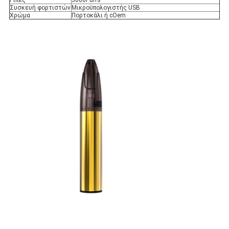
Ριπές
5000Puffs
Συσκευή φορτιστών
Μικροϋπολογιστής USB
Χρώμα
Πορτοκάλι ή cOem