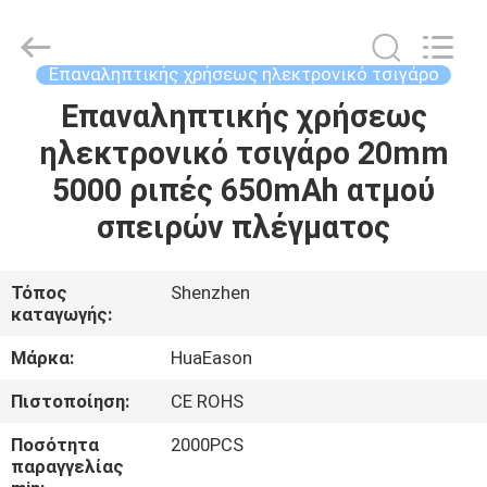
Technology
Co.,
Ltd..
All
Rights
Επαναληπτικής χρήσεως ηλεκτρονικό τσιγάρο
Reserved.
Developed
Επαναληπτικής χρήσεως
ΣΠΊΤΙ
by
ECER
ηλεκτρονικό τσιγάρο 20mm
ΠΡΟΪΌΝΤΑ
5000 ριπές 650mAh ατμού
σπειρών πλέγματος
ΒΊΝΤΕΟ
Τόπος
Shenzhen
καταγωγής:
ΠΕΡΊΠΟΥ
ΕΜΕΊΣ
Μάρκα:
HuaEason
Πιστοποίηση:
CE ROHS
ΓΎΡΟΣ
Ποσότητα
2000PCS
ΕΡΓΟΣΤΑΣΊΩΝ
παραγγελίας