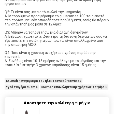
εργοστασίων.
Q2: Τι είναι σας μετά από-πωλεί την υπηρεσία;
Α: Μπορούμε να προσφέρουμε το guuarantee 100 τοις εκατό
στο προϊόν μας, εάν οποιαδήποτε προβλήματα, εσείς θα πάρουν
την απάντησή μας μέσα σε 12 ώρες.
Q3: Μπορώ να τοποθετήσω μια διαταγή δειγμάτων;
Α: Βέβαιος, χαιρετίστε ιδιαίτερα τη διαταγή δειγμάτων σας να
εξετάσετε την ποιότητά μας πρώτα. είναι απαλλαγμένο από
την απαίτηση MOQ.
Q4: Ποια είναι η χρονική ανοχή και ο χρόνος παράδοσης
κανονικά;
Α: Συνήθως είναι 10-15 ημέρες ανάλογα με το μέγεθος και την
ποικιλία διαταγής Ο χρόνος παράδοσης είναι 15 ημέρες.
650mAh ξαναγέμισμα του ηλεκτρονικού τσιγάρου
Υγρά τσιγάρα cOem Ε
650mAh επαναληπτικής χρήσεως τσιγάρο Ε
Αποκτήστε την καλύτερη τιμή για