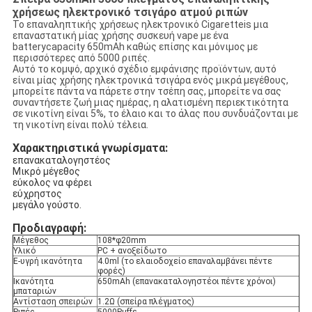
χρήσεως ηλεκτρονικό τσιγάρο ατμού ριπών
Το επαναληπτικής χρήσεως ηλεκτρονικό Cigaretteis μια
επαναστατική μίας χρήσης συσκευή vape με ένα
batterycapacity 650mAh καθώς επίσης και μόνιμος με
περισσότερες από 5000 ριπές.
Αυτό το κομψό, αρχικό σχέδιο εμφάνισης προϊόντων, αυτό
είναι μίας χρήσης ηλεκτρονικά τσιγάρα ενός μικρά μεγέθους,
μπορείτε πάντα να πάρετε στην τσέπη σας, μπορείτε να σας
συναντήσετε ζωή μιας ημέρας, η αλατισμένη περιεκτικότητα
σε νικοτίνη είναι 5%, το έλαιο και το άλας που συνδυάζονται με
τη νικοτίνη είναι πολύ τέλεια.
Χαρακτηριστικά γνωρίσματα:
επανακαταλογηστέος
Μικρό μέγεθος
εύκολος να φέρει
εύχρηστος
μεγάλο γούστο.
Προδιαγραφή:
Μέγεθος
108*φ20mm
Υλικό
PC + ανοξείδωτο
Ε-υγρή ικανότητα
4.0ml (το ελαιοδοχείο επαναλαμβάνει πέντε
φορές)
Ικανότητα
650mAh (επανακαταλογηστέοι πέντε χρόνοι)
μπαταριών
Αντίσταση σπειρών
1.2Ω (σπείρα πλέγματος)