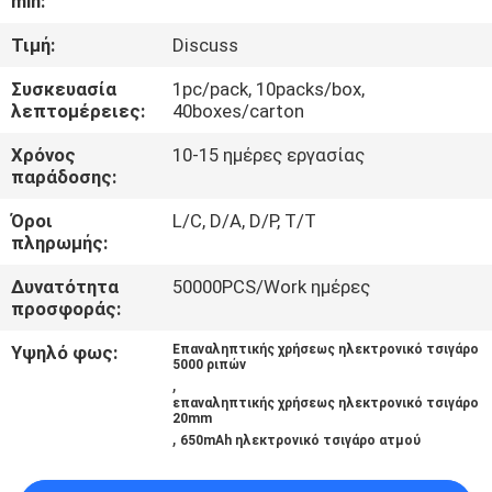
min:
ΠΟΙΟΤΙΚΌΣ
Τιμή:
Discuss
ΈΛΕΓΧΟΣ
Συσκευασία
1pc/pack, 10packs/box,
λεπτομέρειες:
40boxes/carton
ΖΗΤΉΣΤΕ
Χρόνος
10-15 ημέρες εργασίας
παράδοσης:
ΈΝΑ
Όροι
L/C, D/A, D/P, T/T
ΑΠΌΣΠΑΣΜΑ
πληρωμής:
Δυνατότητα
50000PCS/Work ημέρες
SITEMAP
προσφοράς:
Υψηλό φως:
Επαναληπτικής χρήσεως ηλεκτρονικό τσιγάρο
PRIVACY
5000 ριπών
,
POLICY
επαναληπτικής χρήσεως ηλεκτρονικό τσιγάρο
20mm
,
650mAh ηλεκτρονικό τσιγάρο ατμού