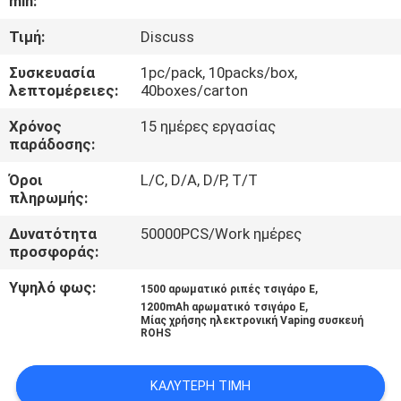
min:
ΠΟΙΟΤΙΚΌΣ
Τιμή:
Discuss
ΈΛΕΓΧΟΣ
Συσκευασία
1pc/pack, 10packs/box,
λεπτομέρειες:
40boxes/carton
ΖΗΤΉΣΤΕ
Χρόνος
15 ημέρες εργασίας
παράδοσης:
ΈΝΑ
Όροι
L/C, D/A, D/P, T/T
ΑΠΌΣΠΑΣΜΑ
πληρωμής:
Δυνατότητα
50000PCS/Work ημέρες
SITEMAP
προσφοράς:
Υψηλό φως:
,
1500 αρωματικό ριπές τσιγάρο Ε
PRIVACY
,
1200mAh αρωματικό τσιγάρο Ε
Μίας χρήσης ηλεκτρονική Vaping συσκευή
POLICY
ROHS
ΚΑΛΎΤΕΡΗ ΤΙΜΉ