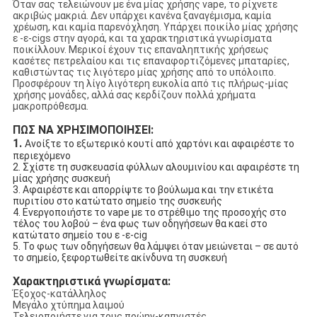
Όταν σας τελειώνουν με ένα μίας χρήσης vape, το ρίχνετε
ακριβώς μακριά. Δεν υπάρχει κανένα ξαναγέμισμα, καμία
χρέωση, και καμία παρενόχληση. Υπάρχει ποικίλο μίας χρήσης
ε -ε-cigs στην αγορά, και τα χαρακτηριστικά γνωρίσματα
ποικίλλουν. Μερικοί έχουν τις επαναληπτικής χρήσεως
κασέτες πετρελαίου και τις επαναφορτιζόμενες μπαταρίες,
καθιστώντας τις λιγότερο μίας χρήσης από το υπόλοιπο.
Προσφέρουν τη λίγο λιγότερη ευκολία από τις πλήρως-μίας
χρήσης μονάδες, αλλά σας κερδίζουν πολλά χρήματα
μακροπρόθεσμα.
ΠΩΣ ΝΑ ΧΡΗΣΙΜΟΠΟΙΗΣΕΙ:
1.
Ανοίξτε το εξωτερικό κουτί από χαρτόνι και αφαιρέστε το
περιεχόμενο
2. Σχίστε τη συσκευασία φύλλων αλουμινίου και αφαιρέστε τη
μίας χρήσης συσκευή
3. Αφαιρέστε και απορρίψτε το βούλωμα και την ετικέτα
πυριτίου στο κατώτατο σημείο της συσκευής
4. Ενεργοποιήστε το vape με το στρέθιμο της προσοχής στο
τέλος του λοβού – ένα φως των οδηγήσεων θα καεί στο
κατώτατο σημείο του ε -ε-cig
5. Το φως των οδηγήσεων θα λάμψει όταν μειώνεται – σε αυτό
το σημείο, ξεφορτωθείτε ακίνδυνα τη συσκευή
Χαρακτηριστικά γνωρίσματα:
Έξοχος-κατάλληλος
Μεγάλο χτύπημα λαιμού
Τελειοποιήστε για τους πρώην-καπνιστές