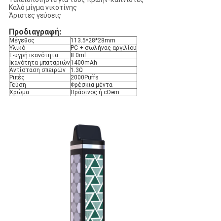
Καλό μίγμα νικοτίνης
Άριστες γεύσεις
Προδιαγραφή:
Μέγεθος
113.5*28*28mm
Υλικό
PC + σωλήνας αργιλίου
Ε-υγρή ικανότητα
8.0ml
Ικανότητα μπαταριών
1400mAh
Αντίσταση σπειρών
1.3Ω
Ριπές
2000Puffs
Γεύση
Φρέσκια μέντα
Χρώμα
Πράσινος ή cOem