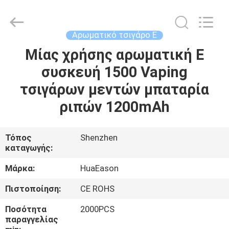
Technology
Co.,
Ltd..
All
Rights
Αρωματικό τσιγάρο Ε
Reserved.
Developed
by
Μίας χρήσης αρωματική Ε
ΣΠΊΤΙ
ECER
συσκευή 1500 Vaping
ΠΡΟΪΌΝΤΑ
τσιγάρων μεντών μπαταρία
ριπών 1200mAh
ΒΊΝΤΕΟ
Τόπος
Shenzhen
καταγωγής:
ΠΕΡΊΠΟΥ
ΕΜΕΊΣ
Μάρκα:
HuaEason
Πιστοποίηση:
CE ROHS
ΓΎΡΟΣ
Ποσότητα
2000PCS
ΕΡΓΟΣΤΑΣΊΩΝ
παραγγελίας