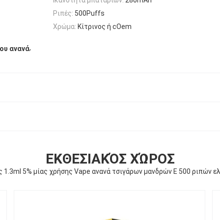
Ριπές:
500Puffs
Χρώμα:
Κίτρινος ή cOem
,
ου ανανά
ΕΚΘΕΣΙΑΚΌΣ ΧΏΡΟΣ
ς 1.3ml 5% μίας χρήσης Vape ανανά τσιγάρων μανδρών Ε 500 ριπών ε