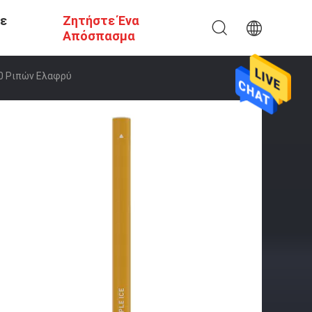
Σε
Ζητήστε Ένα
Απόσπασμα
00 Ριπών Ελαφρύ