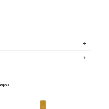
λαφρύ