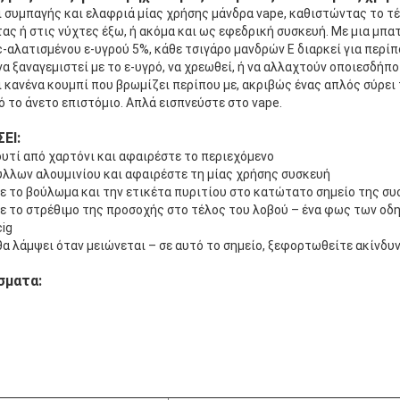
ι συμπαγής και ελαφριά μίας χρήσης μάνδρα vape, καθιστώντας το τέ
ας ή στις νύχτες έξω, ή ακόμα και ως εφεδρική συσκευή. Με μια μπ
c-αλατισμένου ε-υγρού 5%, κάθε τσιγάρο μανδρών Ε διαρκεί για περίπ
α ξαναγεμιστεί με το ε-υγρό, να χρεωθεί, ή να αλλαχτούν οποιεσδήπο
ι κανένα κουμπί που βρωμίζει περίπου με, ακριβώς ένας απλός σύρει
ό το άνετο επιστόμιο. Απλά εισπνεύστε στο vape.
ΕΙ:
ουτί από χαρτόνι και αφαιρέστε το περιεχόμενο
ύλλων αλουμινίου και αφαιρέστε τη μίας χρήσης συσκευή
ε το βούλωμα και την ετικέτα πυριτίου στο κατώτατο σημείο της σ
με το στρέθιμο της προσοχής στο τέλος του λοβού – ένα φως των οδ
cig
α λάμψει όταν μειώνεται – σε αυτό το σημείο, ξεφορτωθείτε ακίνδυ
σματα: