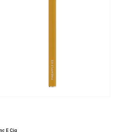
ς Ε Cig