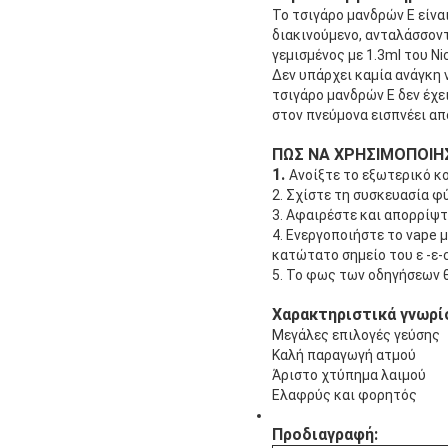
Το τσιγάρο μανδρών Ε είνα
διακινούμενο, ανταλάσσοντ
γεμισμένος με 1.3ml του Ni
Δεν υπάρχει καμία ανάγκη ν
τσιγάρο μανδρών Ε δεν έχε
στον πνεύμονα εισπνέει απ
ΠΩΣ ΝΑ ΧΡΗΣΙΜΟΠΟΙΗΣ
1.
Ανοίξτε το εξωτερικό κ
2. Σχίστε τη συσκευασία φ
3. Αφαιρέστε και απορρίψτ
4. Ενεργοποιήστε το vape 
κατώτατο σημείο του ε -ε-
5. Το φως των οδηγήσεων θ
Χαρακτηριστικά γνωρί
Μεγάλες επιλογές γεύσης
Καλή παραγωγή ατμού
Άριστο χτύπημα λαιμού
Ελαφρύς και φορητός
Προδιαγραφή: