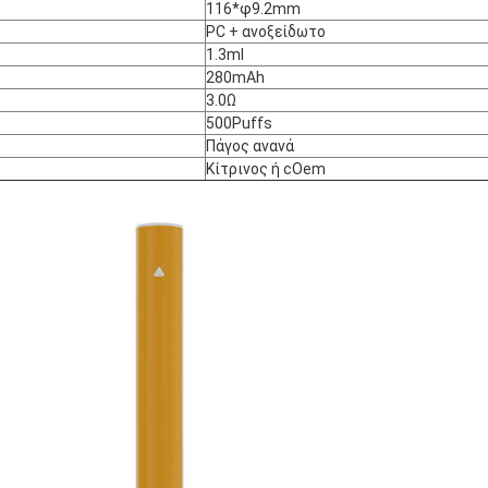
116*φ9.2mm
PC + ανοξείδωτο
1.3ml
280mAh
3.0Ω
500Puffs
Πάγος ανανά
Κίτρινος ή cOem