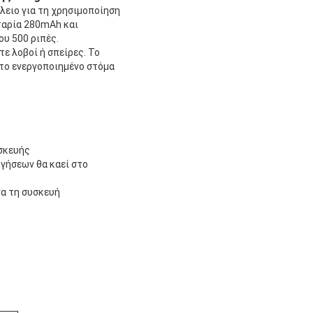
λειο για τη χρησιμοποίηση
αταρία 280mAh και
ου 500 ριπές.
τε λοβοί ή σπείρες. Το
 το ενεργοποιημένο στόμα
υσκευής
ηγήσεων θα καεί στο
να τη συσκευή