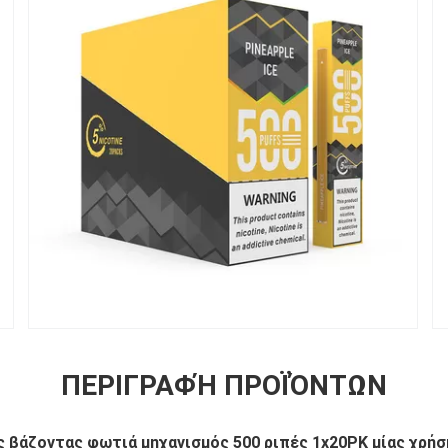
ΠΕΡΙΓΡΑΦΉ ΠΡΟΪΌΝΤΩΝ
 βάζοντας φωτιά μηχανισμός 500 ριπές 1x20PK μίας χρήση