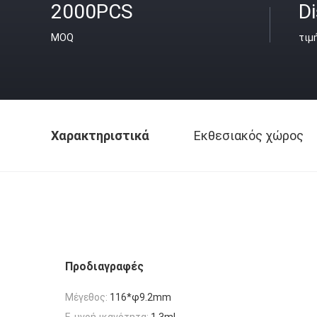
2000PCS
D
MOQ
τιμ
Χαρακτηριστικά
Εκθεσιακός χώρος
Προδιαγραφές
Μέγεθος:
116*φ9.2mm
Ε-υγρή ικανότητα:
1.3ml