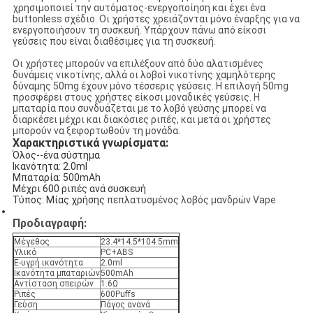
χρησιμοποιεί την αυτόματος-ενεργοποίηση και έχει ένα
buttonless σχέδιο. Οι χρήστες χρειάζονται μόνο έναρξης για να
ενεργοποιήσουν τη συσκευή. Υπάρχουν πάνω από είκοσι
γεύσεις που είναι διαθέσιμες για τη συσκευή.
Οι χρήστες μπορούν να επιλέξουν από δύο αλατισμένες
δυνάμεις νικοτίνης, αλλά οι λοβοί νικοτίνης χαμηλότερης
δύναμης 50mg έχουν μόνο τέσσερις γεύσεις. Η επιλογή 50mg
προσφέρει στους χρήστες είκοσι μοναδικές γεύσεις. Η
μπαταρία που συνδυάζεται με το λοβό γεύσης μπορεί να
διαρκέσει μέχρι και διακόσιες ριπές, και μετά οι χρήστες
μπορούν να ξεφορτωθούν τη μονάδα.
Χαρακτηριστικά γνωρίσματα:
Όλος--ένα σύστημα
Ικανότητα: 2.0ml
Μπαταρία: 500mAh
Μέχρι 600 ριπές ανά συσκευή
Τύπος: Μίας χρήσης
πεπλατυσμένος λοβός μανδρών Vape
Προδιαγραφή:
Μέγεθος
23.4*14.5*104.5mm
Υλικό
PC+ABS
Ε-υγρή ικανότητα
2.0ml
Ικανότητα μπαταριών
500mAh
Αντίσταση σπειρών
1.6Ω
Ριπές
600Puffs
Γεύση
Πάγος ανανά