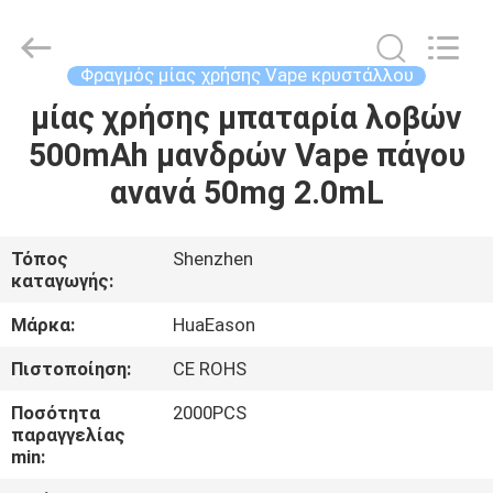
Technology
Co.,
Ltd..
All
Rights
Φραγμός μίας χρήσης Vape κρυστάλλου
Reserved.
Developed
μίας χρήσης μπαταρία λοβών
ΣΠΊΤΙ
by
ECER
500mAh μανδρών Vape πάγου
ΠΡΟΪΌΝΤΑ
ανανά 50mg 2.0mL
ΒΊΝΤΕΟ
Τόπος
Shenzhen
καταγωγής:
ΠΕΡΊΠΟΥ
Μάρκα:
HuaEason
ΕΜΕΊΣ
Πιστοποίηση:
CE ROHS
Ποσότητα
2000PCS
ΓΎΡΟΣ
παραγγελίας
min:
ΕΡΓΟΣΤΑΣΊΩΝ