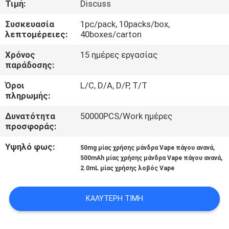
Τιμή:
Discuss
ΠΟΙΟΤΙΚΌΣ
Συσκευασία
1pc/pack, 10packs/box,
λεπτομέρειες:
40boxes/carton
ΈΛΕΓΧΟΣ
Χρόνος
15 ημέρες εργασίας
παράδοσης:
ΖΗΤΉΣΤΕ
Όροι
L/C, D/A, D/P, T/T
ΈΝΑ
πληρωμής:
ΑΠΌΣΠΑΣΜΑ
Δυνατότητα
50000PCS/Work ημέρες
προσφοράς:
SITEMAP
Υψηλό φως:
,
50mg μίας χρήσης μάνδρα Vape πάγου ανανά
,
500mAh μίας χρήσης μάνδρα Vape πάγου ανανά
2.0mL μίας χρήσης λοβός Vape
PRIVACY
POLICY
ΚΑΛΎΤΕΡΗ ΤΙΜΉ