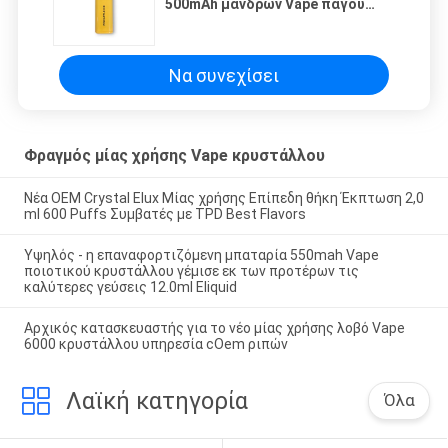
500mAh μανδρών Vape πάγου
ανανά 50mg 2.0mL
Να συνεχίσει
Φραγμός μίας χρήσης Vape κρυστάλλου
Νέα OEM Crystal Elux Μίας χρήσης Επίπεδη θήκη Έκπτωση 2,0
ml 600 Puffs Συμβατές με TPD Best Flavors
Υψηλός - η επαναφορτιζόμενη μπαταρία 550mah Vape
ποιοτικού κρυστάλλου γέμισε εκ των προτέρων τις
καλύτερες γεύσεις 12.0ml Eliquid
Αρχικός κατασκευαστής για το νέο μίας χρήσης λοβό Vape
6000 κρυστάλλου υπηρεσία cOem ριπών
Λαϊκή κατηγορία
Όλα