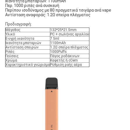
Ικανότητα μπαταριών: 1100mAh
Περ. 1000 ριπές ανά συσκευή
Περίπου ισοδύναμος με 80 πραγματικά τσιγάρα ανά vape
Αντίσταση αναφοράς: 1.2Ω σπείρα πλέγματος
Προδιαγραφή:
Μέγεθος
132*25*21.5mm
Υλικό
PC + σωλήνας αργιλίου
Ε-υγρή ικανότητα
7.5ml
Ικανότητα μπαταριών
1100mAh
Αντίσταση σπειρών
1.2Ω σπείρα πλέγματος
Ριπές
1000Puffs
Γεύσεις
Πάγος ροδάκινων
Χρώμα
Καφετής ή cOem
Χαρακτηριστικό γνώρισμα
Ρύθμιση ροής αέρα