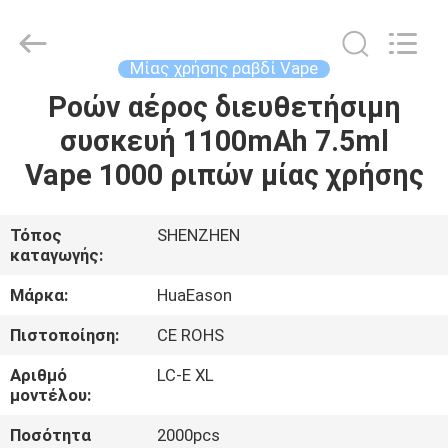
Huayixing
Technology
Co.,
Ltd..
All
Μίας χρήσης ραβδί Vape
Rights
Reserved.
Developed
Ροών αέρος διευθετήσιμη
ΣΠΊΤΙ
by
ECER
συσκευή 1100mAh 7.5ml
ΠΡΟΪΌΝΤΑ
Vape 1000 ριπών μίας χρήσης
ΒΊΝΤΕΟ
Τόπος
SHENZHEN
καταγωγής:
ΠΕΡΊΠΟΥ
Μάρκα:
HuaEason
ΕΜΕΊΣ
Πιστοποίηση:
CE ROHS
Αριθμό
LC-E XL
ΓΎΡΟΣ
μοντέλου:
ΕΡΓΟΣΤΑΣΊΩΝ
Ποσότητα
2000pcs