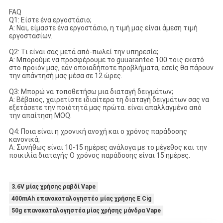
FAQ
Q1: Είστε ένα εργοστάσιο;
Α: Ναι, είμαστε ένα εργοστάσιο, η τιμή μας είναι άμεση τιμή
εργοστασίων.
Q2: Τι είναι σας μετά από-πωλεί την υπηρεσία;
Α: Μπορούμε να προσφέρουμε το guuarantee 100 τοις εκατό
στο προϊόν μας, εάν οποιαδήποτε προβλήματα, εσείς θα πάρουν
την απάντησή μας μέσα σε 12 ώρες.
Q3: Μπορώ να τοποθετήσω μια διαταγή δειγμάτων;
Α: Βέβαιος, χαιρετίστε ιδιαίτερα τη διαταγή δειγμάτων σας να
εξετάσετε την ποιότητά μας πρώτα. είναι απαλλαγμένο από
την απαίτηση MOQ.
Q4: Ποια είναι η χρονική ανοχή και ο χρόνος παράδοσης
κανονικά;
Α: Συνήθως είναι 10-15 ημέρες ανάλογα με το μέγεθος και την
ποικιλία διαταγής Ο χρόνος παράδοσης είναι 15 ημέρες.
3.6V μίας χρήσης ραβδί Vape
400mAh επανακαταλογηστέο μίας χρήσης Ε Cig
50g επανακαταλογηστέα μίας χρήσης μάνδρα Vape