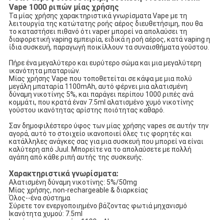
Vape 1000 ριπών μίας χρήσης
Τα μίας χρήσης χαρακτηριστικά γνωρίσματα Vape με τη
λειτουργία της κατώτατης ροής αέρος διευθετήσιμη, που θα
το καταστήσει πιθανό ότι vaper μπορεί να απολαύσει τη
διαφορετική vaping εμπειρία, ειδικά η ροή αέρος, κατά vaping η
ίδια συσκευή, παραγωγή ποικίλλουν τα συναισθήματα γούστου.
Πήρε ένα μεγαλύτερο και ευρύτερο σώμα και μια μεγαλύτερη
ικανότητα μπαταριών.
Μίας χρήσης Vape που τοποθετείται σε κάψα με μια πολύ
μεγάλη μπαταρία 1100mAh, αυτό φέρνει μια αλατισμένη
δύναμη νικοτίνης 5%, και παράγει περίπου 1000 ριπές ανά
κομμάτι, που κρατά έναν 7.5ml αλατισμένο χυμό νικοτίνης
γούστου ικανότητας αρίστης ποιότητας καθαρό.
Σαν δημοφιλέστερο ύφος των μίας χρήσης vapes σε αυτήν την
αγορά, αυτό το στοιχείο ικανοποιεί όλες τις φορητές και
κατάλληλες ανάγκες σας για μια συσκευή που μπορεί να είναι
καλύτερη από Juul. Μπορείτε να το απολαύσετε με πολλή
αγάπη από κάθε ριπή αυτής της συσκευής.
Χαρακτηριστικά γνωρίσματα:
Αλατισμένη δύναμη νικοτίνης: 5%/50mg
Μίας χρήσης, non-rechargeable & διαρκείας
Όλος--ένα σύστημα
Σύρετε τον ενεργοποιημένο βάζοντας φωτιά μηχανισμό
Ικανότητα χυμού: 7.5ml