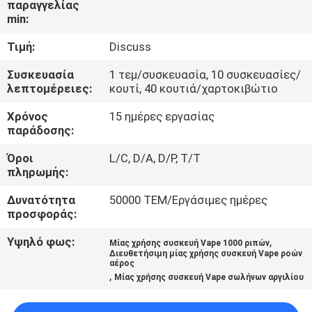
παραγγελίας
min:
ΠΟΙΟΤΙΚΌΣ
Τιμή:
Discuss
ΈΛΕΓΧΟΣ
Συσκευασία
1 τεμ/συσκευασία, 10 συσκευασίες/
λεπτομέρειες:
κουτί, 40 κουτιά/χαρτοκιβώτιο
ΖΗΤΉΣΤΕ
Χρόνος
15 ημέρες εργασίας
ΈΝΑ
παράδοσης:
ΑΠΌΣΠΑΣΜΑ
Όροι
L/C, D/A, D/P, T/T
πληρωμής:
SITEMAP
Δυνατότητα
50000 ΤΕΜ/Εργάσιμες ημέρες
προσφοράς:
PRIVACY
Υψηλό φως:
,
Μίας χρήσης συσκευή Vape 1000 ριπών
POLICY
Διευθετήσιμη μίας χρήσης συσκευή Vape ροών
αέρος
,
Μίας χρήσης συσκευή Vape σωλήνων αργιλίου