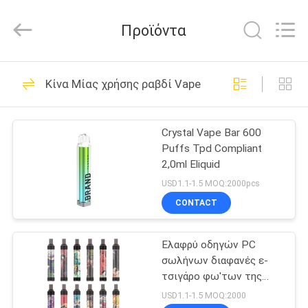
Huayixing
Technology
Co.,
Προϊόντα
Ltd..
All
Rights
Reserved.
Developed
ΣΠΊΤΙ
80
by
Κίνα Μίας χρήσης ραβδί Vape
ECER
Μίας χρήσης ραβδί
ΠΡΟΪΌΝΤΑ
Vape
Crystal Vape Bar 600
Puffs Tpd Compliant
ΒΊΝΤΕΟ
2,0ml Eliquid
USD1.1-1.5 MOQ:2000pcs
ΠΕΡΊΠΟΥ
CONTACT
34
ΕΜΕΊΣ
Μίας χρήσης
Ελαφρύ οδηγών PC
σωλήνων διαφανές ε-
ΓΎΡΟΣ
μάνδρα Vape
τσιγάρο φω'των της
ΕΡΓΟΣΤΑΣΊΩΝ
Shell ζωηρόχρωμο
USD1.1-1.5 MOQ:2000