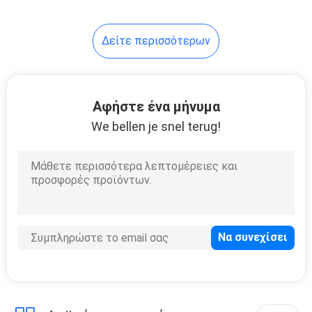
30
Δείτε περισσότερων
Διασκορπιστής
Vape Cigalike
Αφήστε ένα μήνυμα
We bellen je snel terug!
19
Μίνι ηλεκτρονικό
τσιγάρο