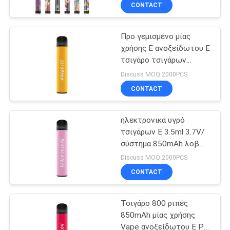
φωτεινό
CONTACT
ΠΟΙΟΤΙΚΌΣ
Προ γεμισμένο μίας
ΈΛΕΓΧΟΣ
36
χρήσης Ε ανοξείδωτου Ε
τσιγάρο τσιγάρων
Μίας χρήσης
ΖΗΤΉΣΤΕ
850mAh
Discuss MOQ:2000PCS
συσκευή λοβών
ΈΝΑ
CONTACT
Vape
ΑΠΌΣΠΑΣΜΑ
ηλεκτρονικά υγρό
τσιγάρων Ε 3.5ml 3.7V/
SITEMAP
σύστημα 850mAh λοβών
10
ανοξείδωτου
Discuss MOQ:2000PCS
PRIVACY
Μίας χρήσης
CONTACT
POLICY
πεπλατυσμένος
Τσιγάρο 800 ριπές
λοβός μανδρών
850mAh μίας χρήσης
Vape ανοξείδωτου Ε PC