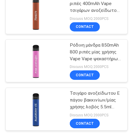
τσιγάρο
ριπές 400mAh Vape
τσιγάρων ανοξείδωτου
39
Ε
Discuss MOQ:2000PCS
Αρωματικό τσιγάρο
CONTACT
Ε
Ρόδινη μάνδρα 850mAh
800 ριπές μίας χρήσης
Vape Vape ψεκαστήρων
cOem
Discuss MOQ:2000PCS
CONTACT
16
Εξαρτήσεις
Τσιγάρο ανοξείδωτου Ε
πάγου βακκινίων/μίας
εκκινητών
χρήσης λοβός 5.5ml
συστημάτων λοβών
850mAh
Discuss MOQ:2000PCS
CONTACT