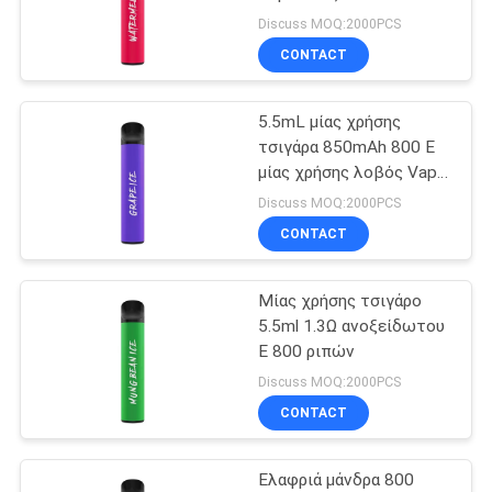
Vape
καρπουζιών
Discuss MOQ:2000PCS
CONTACT
16
Μίας χρήσης
5.5mL μίας χρήσης
τσιγάρα 850mAh 800 Ε
ηλεκτρονικό
μίας χρήσης λοβός Vape
ριπών
τσιγάρο
Discuss MOQ:2000PCS
CONTACT
Μίας χρήσης τσιγάρο
11
5.5ml 1.3Ω ανοξείδωτου
Επαναληπτικής
Ε 800 ριπών
Discuss MOQ:2000PCS
χρήσεως
CONTACT
ηλεκτρονικό
Ελαφριά μάνδρα 800