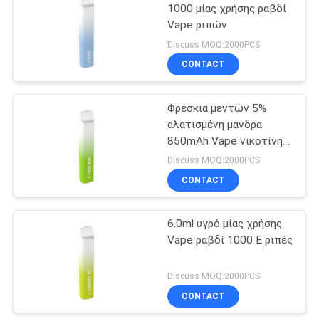
τσιγάρο
1000 μίας χρήσης ραβδί
Vape ριπών
39
Discuss MOQ:2000PCS
Αρωματικό τσιγάρο
CONTACT
Ε
Φρέσκια μεντών 5%
αλατισμένη μάνδρα
850mAh Vape νικοτίνης
μίας χρήσης
Discuss MOQ:2000PCS
CONTACT
16
Εξαρτήσεις
6.0ml υγρό μίας χρήσης
Vape ραβδί 1000 Ε ριπές
εκκινητών
συστημάτων λοβών
Discuss MOQ:2000PCS
CONTACT