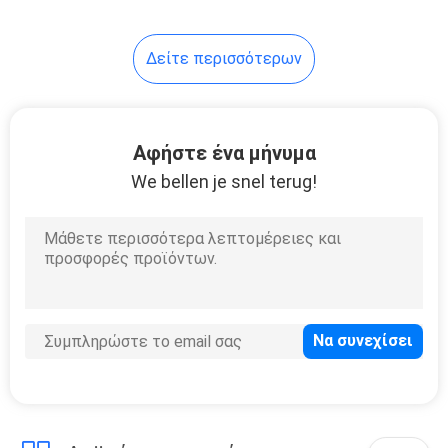
30
Δείτε περισσότερων
Διασκορπιστής
Vape Cigalike
Αφήστε ένα μήνυμα
We bellen je snel terug!
19
Μίνι ηλεκτρονικό
τσιγάρο