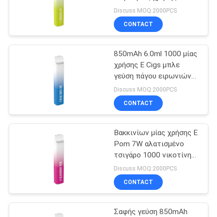
Vape
Discuss MOQ:2000PCS
CONTACT
16
Μίας χρήσης
850mAh 6.0ml 1000 μίας
χρήσης Ε Cigs μπλε
ηλεκτρονικό
γεύση πάγου ειρωνιών
ριπών
τσιγάρο
Discuss MOQ:2000PCS
CONTACT
Βακκινίων μίας χρήσης Ε
11
Pom 7W αλατισμένο
Επαναληπτικής
τσιγάρο 1000 νικοτίνης
ριπές
Discuss MOQ:2000PCS
χρήσεως
CONTACT
ηλεκτρονικό
Σαφής γεύση 850mAh