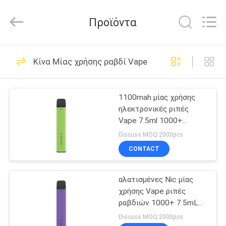
Technology
Co.,
Ltd..
Προϊόντα
All
Rights
Reserved.
Developed
ΣΠΊΤΙ
by
80
ECER
Κίνα Μίας χρήσης ραβδί Vape
Μίας χρήσης ραβδί
ΠΡΟΪΌΝΤΑ
Vape
1100mah μίας χρήσης
ηλεκτρονικές ριπές
ΒΊΝΤΕΟ
Vape 7.5ml 1000+
λοβών τσιγάρων
Discuss MOQ:2000pcs
ΠΕΡΊΠΟΥ
CONTACT
34
ΕΜΕΊΣ
Μίας χρήσης
αλατισμένες Nic μίας
χρήσης Vape ριπές
ΓΎΡΟΣ
μάνδρα Vape
ραβδιών 1000+ 7.5mL
ΕΡΓΟΣΤΑΣΊΩΝ
50MG που γεμίζουν προ
Discuss MOQ:2000pcs