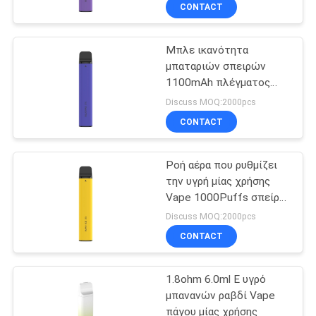
CONTACT
ΠΟΙΟΤΙΚΌΣ
Μπλε ικανότητα
ΈΛΕΓΧΟΣ
36
μπαταριών σπειρών
1100mAh πλέγματος
Μίας χρήσης
ΖΗΤΉΣΤΕ
ραβδιών 1.2Ω Raz μίας
Discuss MOQ:2000pcs
συσκευή λοβών
χρήσης Vape
ΈΝΑ
CONTACT
Vape
ΑΠΌΣΠΑΣΜΑ
Ροή αέρα που ρυθμίζει
την υγρή μίας χρήσης
SITEMAP
Vape 1000Puffs σπείρα
10
πλέγματος 1.2Ω 7.5ml Ε
Discuss MOQ:2000pcs
PRIVACY
Μίας χρήσης
CONTACT
POLICY
πεπλατυσμένος
1.8ohm 6.0ml Ε υγρό
λοβός μανδρών
μπανανών ραβδί Vape
πάγου μίας χρήσης