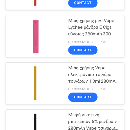
CONTACT
ΠΟΙΟΤΙΚΌΣ
Μίας χρήσης μίνι Vape
ΈΛΕΓΧΟΣ
Lychee μάνδρα Ε Cigs
εύνοιας 280mAh 300
ΖΗΤΉΣΤΕ
ριπές
Discuss MOQ:2000PCS
ΈΝΑ
CONTACT
ΑΠΌΣΠΑΣΜΑ
Μίας χρήσης Vape
ηλεκτρονικό τσιγάρο
SITEMAP
τσιγάρων 1.3ml 280mAh
Pina Colada μανδρών
Discuss MOQ:2000PCS
ηλεκτρονικό
PRIVACY
CONTACT
POLICY
Μικρή νικοτίνη
μπαταριών 5% μανδρών
280mAh Vape τσιγάρων