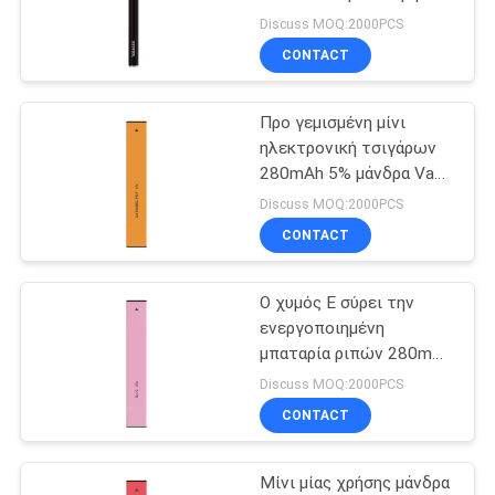
μανδρών Ε 1.3ml
Discuss MOQ:2000PCS
CONTACT
Προ γεμισμένη μίνι
ηλεκτρονική τσιγάρων
280mAh 5% μάνδρα Vape
νικοτίνης μίας χρήσης
Discuss MOQ:2000PCS
CONTACT
Ο χυμός Ε σύρει την
ενεργοποιημένη
μπαταρία ριπών 280mAh
μανδρών 1.5ml 300 Vape
Discuss MOQ:2000PCS
CONTACT
Μίνι μίας χρήσης μάνδρα