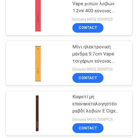
Vape ριπών λοβών
1.2ml 400 εύνοιας
φραουλών
Discuss MOQ:2000PCS
CONTACT
Μίνι ηλεκτρονική
μάνδρα 9.7cm Vape
τσιγάρων εύνοιας
ανανά/400 ριπές μήκος
Discuss MOQ:2000PCS
CONTACT
Καφετί μη
επανακαταλογηστέο
ραβδί λοβών Ε Cigs
3.0ohm 280mAh 1.3ml
Discuss MOQ:2000PCS
μίας χρήσης Vape
CONTACT