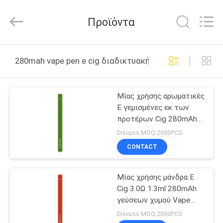
Huayixing
Technology
Co.,
Προϊόντα
Ltd..
All
Rights
Reserved.
Developed
ΣΠΊΤΙ
by
280mah vape pen e cig διαδικτυακή κατασκευή
ECER
ΠΡΟΪΌΝΤΑ
Μίας χρήσης αρωματικές
Ε γεμισμένες εκ των
ΒΊΝΤΕΟ
προτέρων Cig 280mAh
500 Vape δροσιάς
Discuss MOQ:2000PCS
μελιού ριπές μανδρών
ΠΕΡΊΠΟΥ
CONTACT
ΕΜΕΊΣ
Μίας χρήσης μάνδρα Ε
Cig 3.0Ω 1.3ml 280mAh
ΓΎΡΟΣ
γεύσεων χυμού Vape
ΕΡΓΟΣΤΑΣΊΩΝ
φρούτων
Discuss MOQ:2000PCS