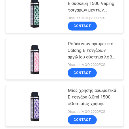
Ε συσκευή 1500 Vaping
τσιγάρων μεντών
μπαταρία ριπών
Discuss MOQ:2000PCS
1200mAh
CONTACT
Ροδάκινων αρωματικό
Oolong Ε τσιγάρων
αργιλίου σύστημα λοβών
σωλήνων μίας χρήσης
Discuss MOQ:2000PCS
φορητό
CONTACT
Μίας χρήσης αρωματικά
Ε τσιγάρα 8.0ml 1500
cOem μίας χρήσης
συσκευή Vape ριπών
Discuss MOQ:2000PCS
CONTACT