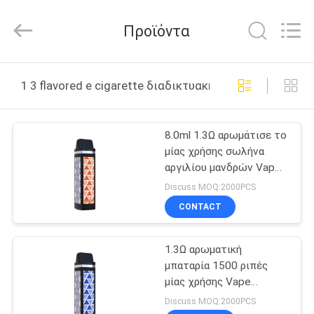
Technology
Co.,
Ltd..
Προϊόντα
All
Rights
Reserved.
Developed
ΣΠΊΤΙ
by
ECER
1 3 flavored e cigarette διαδικτυακή κατασκευή
ΠΡΟΪΌΝΤΑ
8.0ml 1.3Ω αρωμάτισε το
μίας χρήσης σωλήνα
ΒΊΝΤΕΟ
αργιλίου μανδρών Vape
ριπών τσιγάρων Ε/το
Discuss MOQ:2000PCS
2000
ΠΕΡΊΠΟΥ
CONTACT
ΕΜΕΊΣ
1.3Ω αρωματική
μπαταρία 1500 ριπές
ΓΎΡΟΣ
μίας χρήσης Vape
ΕΡΓΟΣΤΑΣΊΩΝ
τσιγάρων 1400mAh Ε
Discuss MOQ:2000PCS