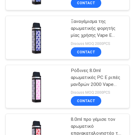
CONTACT
ΠΟΙΟΤΙΚΌΣ
Ξαναγέμισμα της
ΈΛΕΓΧΟΣ
αρωματικής φορητής
μίας χρήσης Vape Ε
ΖΗΤΉΣΤΕ
μάνδρας τσιγάρων 8.0ml
Discuss MOQ:2000PCS
ΈΝΑ
CONTACT
ΑΠΌΣΠΑΣΜΑ
Ρόδινες 8.0ml
αρωματικές PC Ε ριπές
SITEMAP
μανδρών 2000 Vape
τσιγάρων μίας χρήσης
Discuss MOQ:2000PCS
PRIVACY
CONTACT
POLICY
8.0ml προ γέμισε τον
αρωματικό
επανακαταλογηστέο το