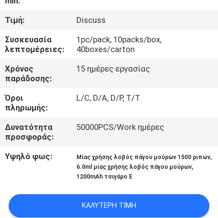
min:
ΠΟΙΟΤΙΚΌΣ
Τιμή:
Discuss
ΈΛΕΓΧΟΣ
Συσκευασία
1pc/pack, 10packs/box,
λεπτομέρειες:
40boxes/carton
ΖΗΤΉΣΤΕ
Χρόνος
15 ημέρες εργασίας
παράδοσης:
ΈΝΑ
Όροι
L/C, D/A, D/P, T/T
ΑΠΌΣΠΑΣΜΑ
πληρωμής:
Δυνατότητα
50000PCS/Work ημέρες
SITEMAP
προσφοράς:
Υψηλό φως:
,
Μίας χρήσης λοβός πάγου μούρων 1500 ριπών
PRIVACY
,
6.0ml μίας χρήσης λοβός πάγου μούρων
1200mAh τσιγάρο Ε
POLICY
ΚΑΛΎΤΕΡΗ ΤΙΜΉ