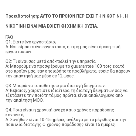
Προειδοποίηση: ΑΥΤΟ ΤΟ ΠΡΟΪΟΝ ΠΕΡΙΕΧΕΙ ΤΗ ΝΙΚΟΤΙΝΗ. Η
ΝΙΚΟΤΙΝΗ ΕΙΝΑΙ ΜΙΑ ΕΘΙΣΤΙΚΗ ΧΗΜΙΚΗ ΟΥΣΊΑ.
FAQ
Q1: Είστε ένα εργοστάσιο;
Α: Ναι, είμαστε ένα εργοστάσιο, η τιμή μας είναι άμεση τιμή
εργοστασίων.
Q2: Τι είναι σας μετά από-πωλεί την υπηρεσία;
Α: Μπορούμε να προσφέρουμε το guuarantee 100 τοις εκατό
στο προϊόν μας, εάν οποιαδήποτε προβλήματα, εσείς θα πάρουν
την απάντησή μας μέσα σε 12 ώρες.
Q3: Μπορώ να τοποθετήσω μια διαταγή δειγμάτων;
Α: Βέβαιος, χαιρετίστε ιδιαίτερα τη διαταγή δειγμάτων σας να
εξετάσετε την ποιότητά μας πρώτα. είναι απαλλαγμένο από
την απαίτηση MOQ.
Q4: Ποια είναι η χρονική ανοχή και ο χρόνος παράδοσης
κανονικά;
Α: Συνήθως είναι 10-15 ημέρες ανάλογα με το μέγεθος και την
ποικιλία διαταγής Ο χρόνος παράδοσης είναι 15 ημέρες.