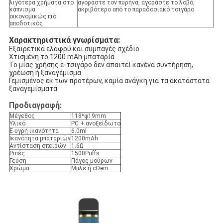
λιγότερα χρήματα στο
αγοράστε τον πυρήνα, αγοράστε το λοβό,
κάπνισμα
ακριβότερο από το παραδοσιακό τσιγάρο
οικονομικώς πιό
αποδοτικός
Χαρακτηριστικά γνωρίσματα:
Εξαιρετικά ελαφρύ και συμπαγές σχέδιο
Χτισμένη το 1200 mAh μπαταρία
Το μίας χρήσης ε-τσιγάρο δεν απαιτεί κανένα συντήρηση,
χρέωση ή ξαναγέμισμα
Γεμισμένος εκ των προτέρων, καμία ανάγκη για τα ακατάστατα
ξαναγεμίσματα
Προδιαγραφή:
Μέγεθος
118*φ19mm
Υλικό
PC + ανοξείδωτο
Ε-υγρή ικανότητα
6.0ml
Ικανότητα μπαταριών
1200mAh
Αντίσταση σπειρών
1.6Ω
Ριπές
1500Puffs
Γεύση
Πάγος μούρων
Χρώμα
Μπλε ή cOem