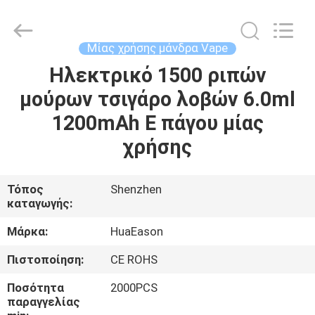
Technology
Co.,
Ltd..
All
Rights
Μίας χρήσης μάνδρα Vape
Reserved.
Developed
Ηλεκτρικό 1500 ριπών
ΣΠΊΤΙ
by
ECER
μούρων τσιγάρο λοβών 6.0ml
ΠΡΟΪΌΝΤΑ
1200mAh Ε πάγου μίας
χρήσης
ΒΊΝΤΕΟ
Τόπος
Shenzhen
καταγωγής:
ΠΕΡΊΠΟΥ
ΕΜΕΊΣ
Μάρκα:
HuaEason
Πιστοποίηση:
CE ROHS
ΓΎΡΟΣ
Ποσότητα
2000PCS
ΕΡΓΟΣΤΑΣΊΩΝ
παραγγελίας