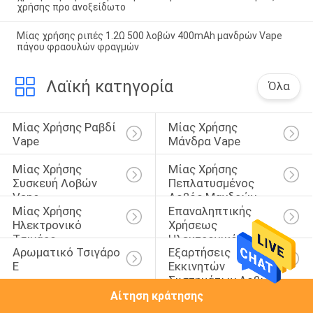
χρήσης προ ανοξείδωτο
Μίας χρήσης ριπές 1.2Ω 500 λοβών 400mAh μανδρών Vape
πάγου φραουλών φραγμών
Λαϊκή κατηγορία
Όλα
Μίας Χρήσης Ραβδί 
Μίας Χρήσης 
Vape
Μάνδρα Vape
Μίας Χρήσης 
Μίας Χρήσης 
Συσκευή Λοβών 
Πεπλατυσμένος 
Vape
Λοβός Μανδρών 
Μίας Χρήσης 
Επαναληπτικής 
Vape
Ηλεκτρονικό 
Χρήσεως 
Τσιγάρο
Ηλεκτρονικό 
Αρωματικό Τσιγάρο 
Εξαρτήσεις 
Τσιγάρο
Ε
Εκκινητών 
Συστημάτων Λοβών
Αίτηση κράτησης