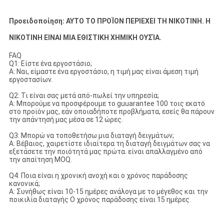
Προειδοποίηση: ΑΥΤΟ ΤΟ ΠΡΟΪΟΝ ΠΕΡΙΕΧΕΙ ΤΗ ΝΙΚΟΤΙΝΗ. Η
ΝΙΚΟΤΙΝΗ ΕΙΝΑΙ ΜΙΑ ΕΘΙΣΤΙΚΗ ΧΗΜΙΚΗ ΟΥΣΊΑ.
FAQ
Q1: Είστε ένα εργοστάσιο;
Α: Ναι, είμαστε ένα εργοστάσιο, η τιμή μας είναι άμεση τιμή
εργοστασίων.
Q2: Τι είναι σας μετά από-πωλεί την υπηρεσία;
Α: Μπορούμε να προσφέρουμε το guuarantee 100 τοις εκατό
στο προϊόν μας, εάν οποιαδήποτε προβλήματα, εσείς θα πάρουν
την απάντησή μας μέσα σε 12 ώρες.
Q3: Μπορώ να τοποθετήσω μια διαταγή δειγμάτων;
Α: Βέβαιος, χαιρετίστε ιδιαίτερα τη διαταγή δειγμάτων σας να
εξετάσετε την ποιότητά μας πρώτα. είναι απαλλαγμένο από
την απαίτηση MOQ.
Q4: Ποια είναι η χρονική ανοχή και ο χρόνος παράδοσης
κανονικά;
Α: Συνήθως είναι 10-15 ημέρες ανάλογα με το μέγεθος και την
ποικιλία διαταγής Ο χρόνος παράδοσης είναι 15 ημέρες.