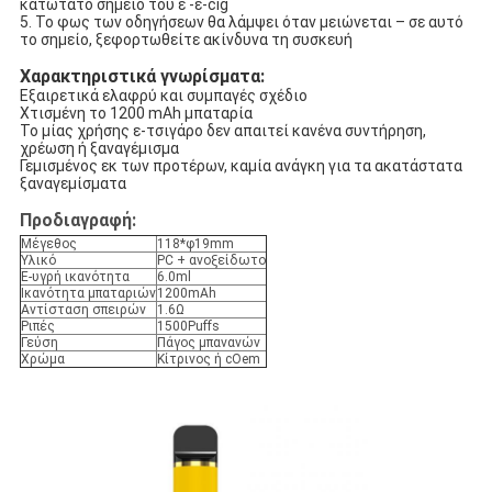
κατώτατο σημείο του ε -ε-cig
5. Το φως των οδηγήσεων θα λάμψει όταν μειώνεται – σε αυτό
το σημείο, ξεφορτωθείτε ακίνδυνα τη συσκευή
Χαρακτηριστικά γνωρίσματα:
Εξαιρετικά ελαφρύ και συμπαγές σχέδιο
Χτισμένη το 1200 mAh μπαταρία
Το μίας χρήσης ε-τσιγάρο δεν απαιτεί κανένα συντήρηση,
χρέωση ή ξαναγέμισμα
Γεμισμένος εκ των προτέρων, καμία ανάγκη για τα ακατάστατα
ξαναγεμίσματα
Προδιαγραφή:
Μέγεθος
118*φ19mm
Υλικό
PC + ανοξείδωτο
Ε-υγρή ικανότητα
6.0ml
Ικανότητα μπαταριών
1200mAh
Αντίσταση σπειρών
1.6Ω
Ριπές
1500Puffs
Γεύση
Πάγος μπανανών
Χρώμα
Κίτρινος ή cOem