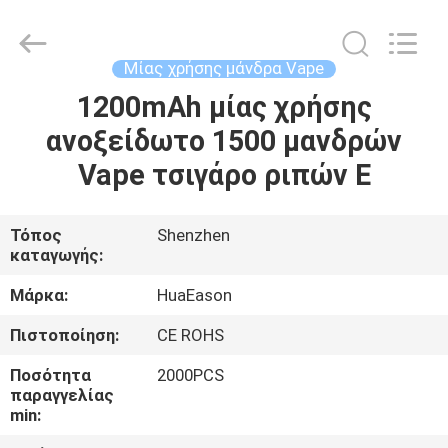
Vape
500
ριπών
supplier.
Copyright
Μίας χρήσης μάνδρα Vape
©
2021
-
1200mAh μίας χρήσης
ΣΠΊΤΙ
2025
Shenzhen
ανοξείδωτο 1500 μανδρών
Huayixing
Technology
Co.,
ΠΡΟΪΌΝΤΑ
Vape τσιγάρο ριπών Ε
Ltd..
All
Rights
Reserved.
Developed
ΒΊΝΤΕΟ
Τόπος
Shenzhen
by
ECER
καταγωγής:
ΠΕΡΊΠΟΥ
Μάρκα:
HuaEason
ΕΜΕΊΣ
Πιστοποίηση:
CE ROHS
Ποσότητα
2000PCS
ΓΎΡΟΣ
παραγγελίας
min:
ΕΡΓΟΣΤΑΣΊΩΝ