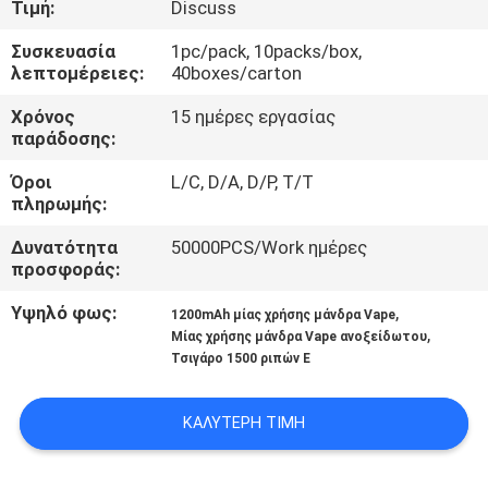
Τιμή:
Discuss
ΠΟΙΟΤΙΚΌΣ
Συσκευασία
1pc/pack, 10packs/box,
λεπτομέρειες:
40boxes/carton
ΈΛΕΓΧΟΣ
Χρόνος
15 ημέρες εργασίας
παράδοσης:
ΖΗΤΉΣΤΕ
Όροι
L/C, D/A, D/P, T/T
ΈΝΑ
πληρωμής:
ΑΠΌΣΠΑΣΜΑ
Δυνατότητα
50000PCS/Work ημέρες
προσφοράς:
SITEMAP
Υψηλό φως:
,
1200mAh μίας χρήσης μάνδρα Vape
,
Μίας χρήσης μάνδρα Vape ανοξείδωτου
Τσιγάρο 1500 ριπών Ε
PRIVACY
POLICY
ΚΑΛΎΤΕΡΗ ΤΙΜΉ