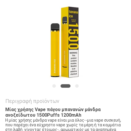
Περιγραφή προϊόντων
Μίας χρήσης Vape πάγου μπανανών μάνδρα
ανοξείδωτου 1500Puffs 1200mAh
Η μίας χρήσης μάνδρα vape είναι μια όλος--μια vape συσκευή,
που παρέχει ένα εύχρηστο vape χωρίς τα μέρη ή τα κομμάτια
στη λαβή. γίνοντας έτοιμος-, αρωματικός με τα αγαπημένα