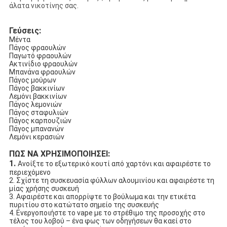
άλατα νικοτίνης σας.
Γεύσεις:
Μέντα
Πάγος φραουλών
Παγωτό φραουλών
Ακτινίδιο φραουλών
Μπανάνα φραουλών
Πάγος μούρων
Πάγος βακκινίων
Λεμόνι βακκινίων
Πάγος λεμονιών
Πάγος σταφυλιών
Πάγος καρπουζιών
Πάγος μπανανών
Λεμόνι κερασιών
ΠΩΣ ΝΑ ΧΡΗΣΙΜΟΠΟΙΗΣΕΙ:
1.
Ανοίξτε το εξωτερικό κουτί από χαρτόνι και αφαιρέστε το
περιεχόμενο
2. Σχίστε τη συσκευασία φύλλων αλουμινίου και αφαιρέστε τη
μίας χρήσης συσκευή
3. Αφαιρέστε και απορρίψτε το βούλωμα και την ετικέτα
πυριτίου στο κατώτατο σημείο της συσκευής
4. Ενεργοποιήστε το vape με το στρέθιμο της προσοχής στο
τέλος του λοβού – ένα φως των οδηγήσεων θα καεί στο