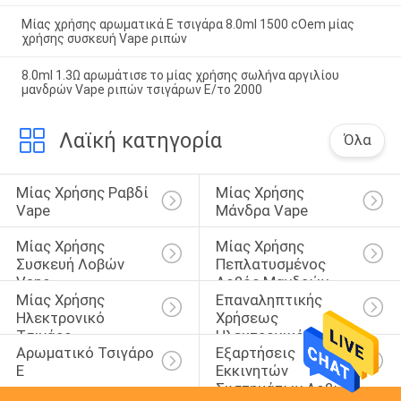
Μίας χρήσης αρωματικά Ε τσιγάρα 8.0ml 1500 cOem μίας
χρήσης συσκευή Vape ριπών
8.0ml 1.3Ω αρωμάτισε το μίας χρήσης σωλήνα αργιλίου
μανδρών Vape ριπών τσιγάρων Ε/το 2000
Λαϊκή κατηγορία
Όλα
Μίας Χρήσης Ραβδί 
Μίας Χρήσης 
Vape
Μάνδρα Vape
Μίας Χρήσης 
Μίας Χρήσης 
Συσκευή Λοβών 
Πεπλατυσμένος 
Vape
Λοβός Μανδρών 
Μίας Χρήσης 
Επαναληπτικής 
Vape
Ηλεκτρονικό 
Χρήσεως 
Τσιγάρο
Ηλεκτρονικό 
Αρωματικό Τσιγάρο 
Εξαρτήσεις 
Τσιγάρο
Ε
Εκκινητών 
Συστημάτων Λοβών