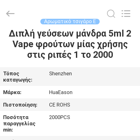
Technology
Co.,
Ltd..
All
Rights
Αρωματικό τσιγάρο Ε
Reserved.
Developed
by
Διπλή γεύσεων μάνδρα 5ml 2
ΣΠΊΤΙ
ECER
Vape φρούτων μίας χρήσης
ΠΡΟΪΌΝΤΑ
στις ριπές 1 το 2000
ΒΊΝΤΕΟ
Τόπος
Shenzhen
καταγωγής:
ΠΕΡΊΠΟΥ
Μάρκα:
HuaEason
ΕΜΕΊΣ
Πιστοποίηση:
CE ROHS
Ποσότητα
2000PCS
ΓΎΡΟΣ
παραγγελίας
min:
ΕΡΓΟΣΤΑΣΊΩΝ