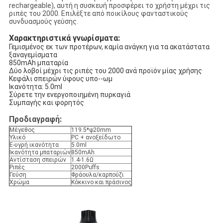
rechargeable), αυτή η συσκευή προσφέρει το χρήστη μέχρι τις
ριπές του 2000. Επιλέξτε από ποικίλους φανταστικούς
συνδυασμούς γεύσης.
Χαρακτηριστικά γνωρίσματα:
Γεμισμένος εκ των προτέρων, καμία ανάγκη για τα ακατάστατα
ξαναγεμίσματα
850mAh μπαταρία
Δύο λοβοί μέχρι τις ριπές του 2000 ανά προϊόν μίας χρήσης
Κεφάλι σπειρών ύφους υπο--ωμ
Ικανότητα: 5.0ml
Σύρετε την ενεργοποιημένη πυρκαγιά
Συμπαγής και φορητός
Προδιαγραφή:
Μέγεθος
119.5*φ20mm
Υλικό
PC + ανοξείδωτο
Ε-υγρή ικανότητα
5.0ml
Ικανότητα μπαταριών
850mAh
Αντίσταση σπειρών
1.4-1.6Ω
Ριπές
2000Puffs
Γεύση
Φράουλα/καρπούζι
Χρώμα
Κόκκινο και πράσινος