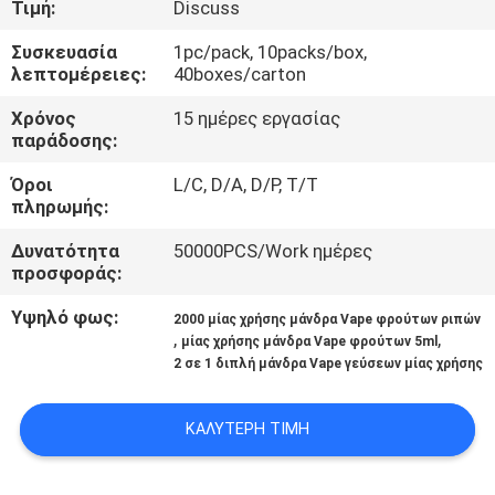
Τιμή:
Discuss
ΠΟΙΟΤΙΚΌΣ
Συσκευασία
1pc/pack, 10packs/box,
λεπτομέρειες:
40boxes/carton
ΈΛΕΓΧΟΣ
Χρόνος
15 ημέρες εργασίας
παράδοσης:
ΖΗΤΉΣΤΕ
Όροι
L/C, D/A, D/P, T/T
ΈΝΑ
πληρωμής:
ΑΠΌΣΠΑΣΜΑ
Δυνατότητα
50000PCS/Work ημέρες
προσφοράς:
SITEMAP
Υψηλό φως:
2000 μίας χρήσης μάνδρα Vape φρούτων ριπών
,
,
μίας χρήσης μάνδρα Vape φρούτων 5ml
2 σε 1 διπλή μάνδρα Vape γεύσεων μίας χρήσης
PRIVACY
POLICY
ΚΑΛΎΤΕΡΗ ΤΙΜΉ