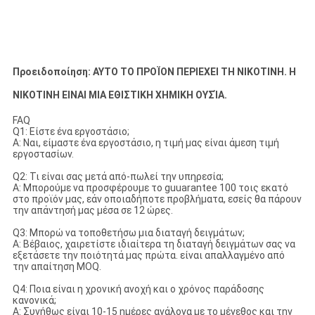
Προειδοποίηση: ΑΥΤΟ ΤΟ ΠΡΟΪΟΝ ΠΕΡΙΕΧΕΙ ΤΗ ΝΙΚΟΤΙΝΗ. Η
ΝΙΚΟΤΙΝΗ ΕΙΝΑΙ ΜΙΑ ΕΘΙΣΤΙΚΗ ΧΗΜΙΚΗ ΟΥΣΊΑ.
FAQ
Q1: Είστε ένα εργοστάσιο;
Α: Ναι, είμαστε ένα εργοστάσιο, η τιμή μας είναι άμεση τιμή
εργοστασίων.
Q2: Τι είναι σας μετά από-πωλεί την υπηρεσία;
Α: Μπορούμε να προσφέρουμε το guuarantee 100 τοις εκατό
στο προϊόν μας, εάν οποιαδήποτε προβλήματα, εσείς θα πάρουν
την απάντησή μας μέσα σε 12 ώρες.
Q3: Μπορώ να τοποθετήσω μια διαταγή δειγμάτων;
Α: Βέβαιος, χαιρετίστε ιδιαίτερα τη διαταγή δειγμάτων σας να
εξετάσετε την ποιότητά μας πρώτα. είναι απαλλαγμένο από
την απαίτηση MOQ.
Q4: Ποια είναι η χρονική ανοχή και ο χρόνος παράδοσης
κανονικά;
Α: Συνήθως είναι 10-15 ημέρες ανάλογα με το μέγεθος και την