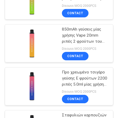
Vape
γεύσης μίας χρήσης που
Discuss MOQ:2000PCS
προσαρμόζονται
CONTACT
16
Μίας χρήσης
850mAh γεύσεις μίας
χρήσης Vape 20mm
ηλεκτρονικό
ριπές 2 φρούτων του
2000 σε 1
τσιγάρο
Discuss MOQ:2000PCS
CONTACT
Προ χρεωμένο τσιγάρο
11
γεύσης Ε φρούτων 2200
Επαναληπτικής
ριπές 5.0ml μίας χρήσης
λοβός Vape
Discuss MOQ:2000PCS
χρήσεως
CONTACT
ηλεκτρονικό
Σταφυλιών καρπουζιών