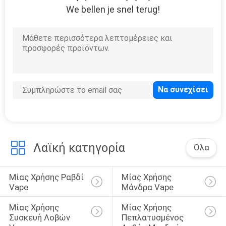
We bellen je snel terug!
30
Διασκορπιστής
Vape Cigalike
19
Μίνι ηλεκτρονικό
Λαϊκή κατηγορία
Όλα
τσιγάρο
Μίας Χρήσης Ραβδί 
Μίας Χρήσης 
Vape
Μάνδρα Vape
Μίας Χρήσης 
Μίας Χρήσης 
Συσκευή Λοβών 
Πεπλατυσμένος 