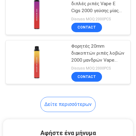
τσιγάρο
διπλές ριπές Vape Ε
Cigs 2000 γεύσης μίας
39
χρήσης
Discuss MOQ:2000PCS
Αρωματικό τσιγάρο
CONTACT
Ε
Φορητές 20mm
διακοπτών ριπές λοβών
2000 μανδρών Vape
κατώτατης διπλές
Discuss MOQ:2000PCS
γεύσης μίας χρήσης
CONTACT
16
Εξαρτήσεις
εκκινητών
Δείτε περισσότερων
συστημάτων λοβών
Αφήστε ένα μήνυμα