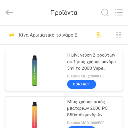
Technology
Co.,
Ltd..
Προϊόντα
All
Rights
Reserved.
Developed
by
ΣΠΊΤΙ
80
ECER
Κίνα Αρωματικό τσιγάρο Ε
Μίας χρήσης ραβδί
ΠΡΟΪΌΝΤΑ
Vape
Η μίνι γεύση 2 φρούτων
σε 1 μίας χρήσης μάνδρα
ΒΊΝΤΕΟ
5ml το 2000 Vape
ξεφυσά 850mAh
Discuss MOQ:2000PCS
ΠΕΡΊΠΟΥ
CONTACT
34
ΕΜΕΊΣ
Μίας χρήσης
Μίας χρήσης ριπές
μπαταριών 2000 PC
ΓΎΡΟΣ
μάνδρα Vape
850mAh μανδρών
ΕΡΓΟΣΤΑΣΊΩΝ
συσκευών Vape λοβών
Discuss MOQ:2000PCS