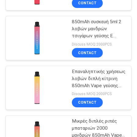
φρούτων
CONTACT
ΠΟΙΟΤΙΚΌΣ
850mAh συσκευή 5ml 2
ΈΛΕΓΧΟΣ
36
λοβών μανδρών
τσιγάρων γεύσης Ε
Μίας χρήσης
ΖΗΤΉΣΤΕ
φρούτων σε 1
Discuss MOQ:2000PCS
συσκευή λοβών
ΈΝΑ
CONTACT
Vape
ΑΠΌΣΠΑΣΜΑ
Επαναληπτικής χρήσεως
λοβών διπλή κίτρινη
SITEMAP
850mAh Vape γεύσης
10
μίας χρήσης μπαταρία
Discuss MOQ:2000PCS
εξαρτήσεων
PRIVACY
Μίας χρήσης
CONTACT
POLICY
πεπλατυσμένος
Μικρές διπλές ριπές
λοβός μανδρών
μπαταριών 2000
μανδρών 850mAh Vape