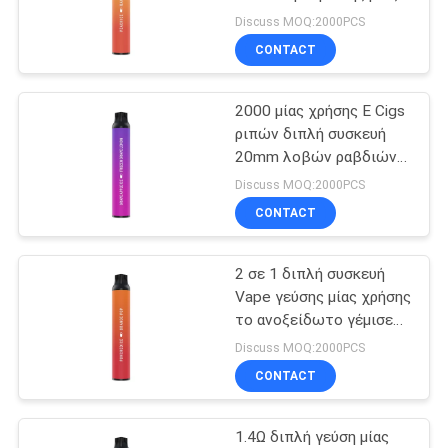
Vape
χρήσης
Discuss MOQ:2000PCS
CONTACT
16
Μίας χρήσης
2000 μίας χρήσης Ε Cigs
ριπών διπλή συσκευή
ηλεκτρονικό
20mm λοβών ραβδιών
μπαταρία 850mAh
τσιγάρο
Discuss MOQ:2000PCS
CONTACT
2 σε 1 διπλή συσκευή
11
Vape γεύσης μίας χρήσης
Επαναληπτικής
το ανοξείδωτο γέμισε
προ τις ριπές του 2000
Discuss MOQ:2000PCS
χρήσεως
CONTACT
ηλεκτρονικό
1.4Ω διπλή γεύση μίας