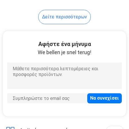
30
Δείτε περισσότερων
Διασκορπιστής
Vape Cigalike
Αφήστε ένα μήνυμα
We bellen je snel terug!
19
Μίνι ηλεκτρονικό
τσιγάρο