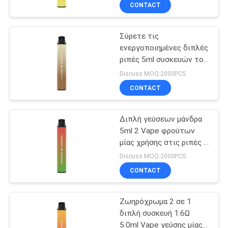
CONTACT
ΠΟΙΟΤΙΚΌΣ
Σύρετε τις
ΈΛΕΓΧΟΣ
36
ενεργοποιημένες διπλές
ριπές 5ml συσκευών το
Μίας χρήσης
ΖΗΤΉΣΤΕ
2000 Vape γεύσης μίας
Discuss MOQ:2000PCS
συσκευή λοβών
χρήσης
ΈΝΑ
CONTACT
Vape
ΑΠΌΣΠΑΣΜΑ
Διπλή γεύσεων μάνδρα
5ml 2 Vape φρούτων
SITEMAP
μίας χρήσης στις ριπές 1
10
το 2000
Discuss MOQ:2000PCS
PRIVACY
Μίας χρήσης
CONTACT
POLICY
πεπλατυσμένος
Ζωηρόχρωμα 2 σε 1
λοβός μανδρών
διπλή συσκευή 1.6Ω
5.0ml Vape γεύσης μίας