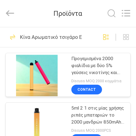
Technology
Co.,
Ltd..
Προϊόντα
All
Rights
Reserved.
Developed
by
ΣΠΊΤΙ
80
ECER
Κίνα Αρωματικό τσιγάρο Ε
Μίας χρήσης ραβδί
ΠΡΟΪΌΝΤΑ
Vape
Προγεμισμένα 2000
φιαλίδια με δύο 5%
ΒΊΝΤΕΟ
γεύσεις νικοτίνης και
μπαταρία 850mAh.
Discuss MOQ:2000 κομμάτια
ΠΕΡΊΠΟΥ
CONTACT
34
ΕΜΕΊΣ
Μίας χρήσης
5ml 2 1 στις μίας χρήσης
ριπές μπαταριών το
ΓΎΡΟΣ
μάνδρα Vape
2000 μανδρών 850mAh
ΕΡΓΟΣΤΑΣΊΩΝ
Vape νικοτίνης
Discuss MOQ:2000PCS