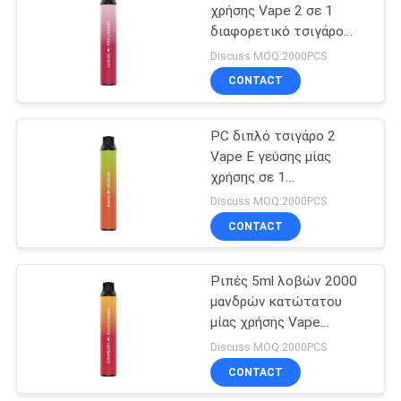
τσιγάρο
χρήσης Vape 2 σε 1
διαφορετικό τσιγάρο
39
χρωμάτων Ε 5.0ml
Discuss MOQ:2000PCS
Αρωματικό τσιγάρο
CONTACT
Ε
PC διπλό τσιγάρο 2
Vape Ε γεύσης μίας
χρήσης σε 1
ζωηρόχρωμο 5.0ml
Discuss MOQ:2000PCS
CONTACT
16
Εξαρτήσεις
Ριπές 5ml λοβών 2000
μανδρών κατώτατου
εκκινητών
μίας χρήσης Vape
συστημάτων λοβών
διακοπτών που γεμίζουν
Discuss MOQ:2000PCS
προ
CONTACT