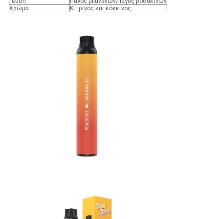
Γεύση
Πάγος μπανανών/πάγος ροδάκινων
Χρώμα
Κίτρινος και κόκκινος