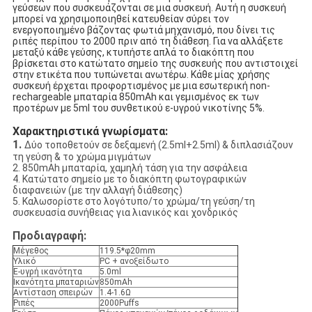
γεύσεων που συσκευάζονται σε μια συσκευή. Αυτή η συσκευή
μπορεί να χρησιμοποιηθεί κατευθείαν σύρει τον
ενεργοποιημένο βάζοντας φωτιά μηχανισμό, που δίνει τις
ριπές περίπου το 2000 πριν από τη διάθεση. Για να αλλάξετε
μεταξύ κάθε γεύσης, κτυπήστε απλά το διακόπτη που
βρίσκεται στο κατώτατο σημείο της συσκευής που αντιστοιχεί
στην ετικέτα που τυπώνεται ανωτέρω. Κάθε μίας χρήσης
συσκευή έρχεται προφορτισμένος με μια εσωτερική non-
rechargeable μπαταρία 850mAh και γεμισμένος εκ των
προτέρων με 5ml του συνθετικού ε-υγρού νικοτίνης 5%.
Χαρακτηριστικά γνωρίσματα:
1.
Δύο τοποθετούν σε δεξαμενή (2.5ml+2.5ml) & διπλασιάζουν
τη γεύση & το χρώμα μιγμάτων
2. 850mAh μπαταρία, χαμηλή τάση για την ασφάλεια
4. Κατώτατο σημείο με το διακόπτη φωτογραφικών
διαφανειών (με την αλλαγή διάθεσης)
5. Καλωσορίστε στο λογότυπο/το χρώμα/τη γεύση/τη
συσκευασία συνήθειας για λιανικός και χονδρικός
Προδιαγραφή:
Μέγεθος
119.5*φ20mm
Υλικό
PC + ανοξείδωτο
Ε-υγρή ικανότητα
5.0ml
Ικανότητα μπαταριών
850mAh
Αντίσταση σπειρών
1.4-1.6Ω
Ριπές
2000Puffs