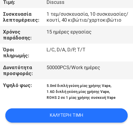
Τιμή:
Discuss
ΠΟΙΟΤΙΚΌΣ
Συσκευασία
1 τεμ/συσκευασία, 10 συσκευασίες/
λεπτομέρειες:
κουτί, 40 κιβώτια/χαρτοκιβώτιο
ΈΛΕΓΧΟΣ
Χρόνος
15 ημέρες εργασίας
παράδοσης:
ΖΗΤΉΣΤΕ
Όροι
L/C, D/A, D/P, T/T
ΈΝΑ
πληρωμής:
ΑΠΌΣΠΑΣΜΑ
Δυνατότητα
50000PCS/Work ημέρες
προσφοράς:
SITEMAP
Υψηλό φως:
,
5.0ml διπλή γεύση μίας χρήσης Vape
,
1.6Ω διπλή γεύση μίας χρήσης Vape
ROHS 2 σε 1 μίας χρήσης συσκευή Vape
PRIVACY
POLICY
ΚΑΛΎΤΕΡΗ ΤΙΜΉ