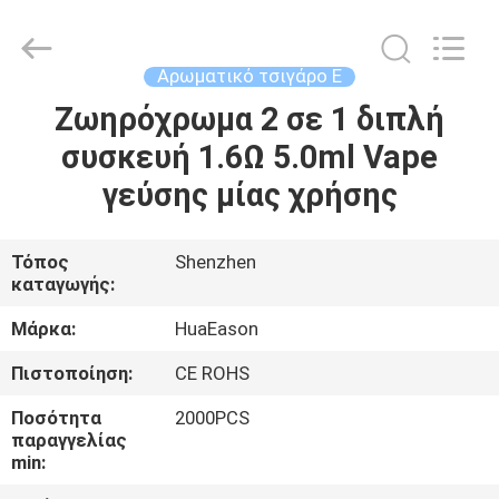
Technology
Co.,
Ltd..
All
Rights
Αρωματικό τσιγάρο Ε
Reserved.
Developed
by
Ζωηρόχρωμα 2 σε 1 διπλή
ΣΠΊΤΙ
ECER
συσκευή 1.6Ω 5.0ml Vape
ΠΡΟΪΌΝΤΑ
γεύσης μίας χρήσης
ΒΊΝΤΕΟ
Τόπος
Shenzhen
καταγωγής:
ΠΕΡΊΠΟΥ
Μάρκα:
HuaEason
ΕΜΕΊΣ
Πιστοποίηση:
CE ROHS
Ποσότητα
2000PCS
ΓΎΡΟΣ
παραγγελίας
min:
ΕΡΓΟΣΤΑΣΊΩΝ